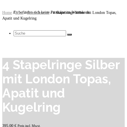
Es befinden sich keine Produkte im Warenkorb.
Home
/
Shop
/
Handschmuck
/
4 Stapelringe Silber mit London Topas,
Apatit und Kugelring
Suche
nach:
4 Stapelringe Silber
mit London Topas,
Apatit und
Kugelring
395,00
€
Preis incl. Mwst.