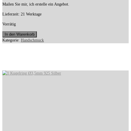
Mailen Sie mir, ich erstelle ein Angebot.
Lieferzeit:
21 Werktage
Vorrätig
4
In den Warenkorb
Stapelringe
Kategorie:
Handschmuck
Silber
mit
Ähnliche Produkte
London
Topas,
Apatit
und
Kugelring
Menge