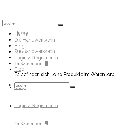
Mein Werkk
Suche
nach:
Home
Home
Die Handwerkkerin
Blog
Die Handwerkkerin
Shop
Login / Registrieren
Ihr Warenkorb
0
Blog
Es befinden sich keine Produkte im Warenkorb.
Suche
Shop
nach:
Login / Registrieren
Handschmuck
Ihr Warenkorb
0