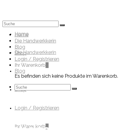
Mein Werkk
Suche
nach:
Home
Home
Die Handwerkkerin
Blog
Die Handwerkkerin
Shop
Login / Registrieren
Ihr Warenkorb
0
Blog
Es befinden sich keine Produkte im Warenkorb.
Suche
Shop
nach:
Login / Registrieren
Handschmuck
Ihr Warenkorb
0