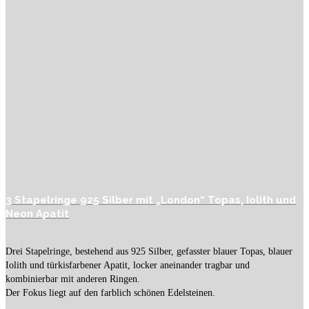
3 Stapelringe 925 Silber mit „London“ Topas, Iolith und
Neon Apatit
Drei Stapelringe, bestehend aus 925 Silber, gefasster blauer Topas, blauer
Iolith und türkisfarbener Apatit, locker aneinander tragbar und
kombinierbar mit anderen Ringen.
Der Fokus liegt auf den farblich schönen Edelsteinen.