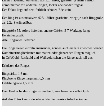
Einen Stapelring, bestehend aus 925 Silber, gefasster grünem Peridot,
kombinierbar mit anderen Ringen, locker aneinander tragbar.
Der Fokus liegt auf dem farblich schönen Edelstein.
Der Ring ist aus massivem 925/- Silber gearbeitet, wiegt je nach Ringgröße
ca. 2,2g Sterlingsilber.
Ringgröße 55, sofort lieferbar, andere Größen 5-7 Werktage lange
Herstellungszeit.
Alle Ringrößen lieferbar.
Die Ringe liegen einzeln aneinander, können auch einzeln erworben werden.
Kombiniermöglichkeiten mit matten oder glänzenden Ringen möglich.
In GelbGold, Roségold und Weißgold sehen die Ringe auch toll aus.
Eckdaten des Ringes:
Ringstärke: 1,6 mm
Ringbreite Ringe insgesamt 6,5 mm
Edelsteingröße 4,5 mm
Die Oberfläche des Ringes ist mattiert, eine besonders edle Optik.
Auf den Fotos kannst du sehr schön die massive Arbeit erkennen.