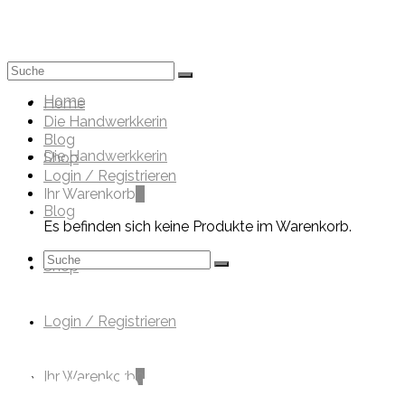
Mein Werkk
Suche
nach:
Home
Home
Die Handwerkkerin
Blog
Die Handwerkkerin
Shop
Login / Registrieren
Ihr Warenkorb
0
Blog
Es befinden sich keine Produkte im Warenkorb.
Suche
Shop
nach:
Login / Registrieren
Ohrschmuck
Ihr Warenkorb
0