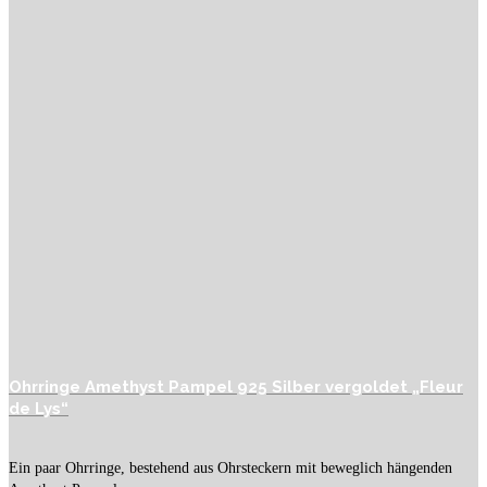
Ohrringe Amethyst Pampel 925 Silber vergoldet „Fleur
de Lys“
Ein paar Ohrringe, bestehend aus Ohrsteckern mit beweglich hängenden