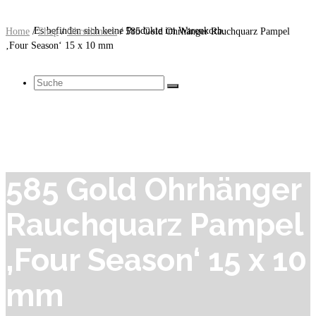
Es befinden sich keine Produkte im Warenkorb.
Home
/
Shop
/
Ohrschmuck
/
585 Gold Ohrhänger Rauchquarz Pampel
‚Four Season‘ 15 x 10 mm
Suche
nach:
585 Gold Ohrhänger
Rauchquarz Pampel
‚Four Season‘ 15 x 10
mm