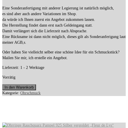
Eine Sonderanfertigung mit anderer Legierung ist natürlich möglich,
es sind aber auch andere Variationen im Shop.
da würde ich Ihnen zuerst ein Angebot zukommen lassen.
Die Herstellung findet dann erst nach Geldeingang statt.
Damit verlängert sich die Lieferzeit nach Absprache.
Eine Rückname ist dann nicht möglich, dieses gilt als Sonderanferigung laut
meiner AGB,s.
Oder haben Sie vielleicht selber eine schöne Idee für ein Schmuckstück?
Mailen Sie mir, ich erstelle ein Angebot.
Lieferzeit:
1 - 2 Werktage
Vorrätig
585
In den Warenkorb
Gold
Kategorie:
Ohrschmuck
Ohrhänger
Rauchquarz
Ähnliche Produkte
Pampel
'Four
Season'
15