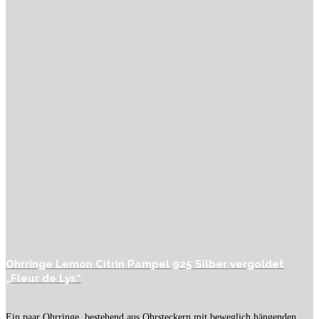
Ohrringe Lemon Citrin Pampel 925 Silber vergoldet
„Fleur de Lys“
Ein paar Ohrringe, bestehend aus Ohrsteckern mit beweglich hängenden